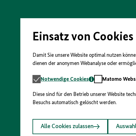
Direkt
zum
Seiteninhalt
springen
Einsatz von Cookies
Damit Sie unsere Website optimal nutzen können
dienen der anonymen Webanalyse oder ermöglic
Notwendige
Matomo
Notwendige Cookies
Matomo Webst
Cookies
Webstatistik
Diese sind für den Betrieb unserer Website tec
Besuchs automatisch gelöscht werden.
Alle Cookies zulassen
Auswahl