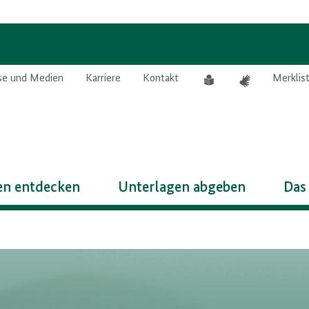
Leichte
Gebärdensprach
se und Medien
Karriere
Kontakt
Merklis
Sprache
n entdecken
Unterlagen abgeben
Das