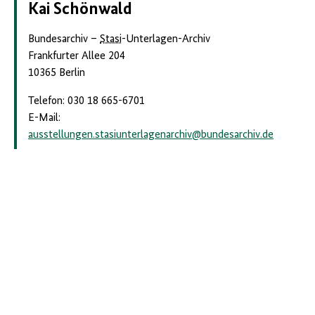
Kai Schönwald
Bundesarchiv –
Stasi
-Unterlagen-Archiv
Frankfurter Allee 204
10365 Berlin
Telefon: 030 18 665-6701
E-Mail:
ausstellungen.stasiunterlagenarchiv
@
bundesarchiv.de
D
Twitter
YouTube
Instagram
Facebook
X
a
s
Newsletter
Impressum
Datenschutz
Barrierefreiheit
FAQ
Zentrale Vergabestelle
AGB
Weitere Websites
B
Cookie-Einstellungen