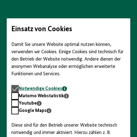
anzeigen/verbergen
Direkt
zum
Seiteninhalt
springen
Einsatz von Cookies
Damit Sie unsere Website optimal nutzen können,
verwenden wir Cookies. Einige Cookies sind technisch für
den Betrieb der Website notwendig. Andere dienen der
anonymen Webanalyse oder ermöglichen erweiterte
Funktionen und Services.
Notwendige
Notwendige Cookies
Cookies
Matomo
Matomo Webstatistik
Webstatistik
Youtube
Youtube
Google
Google Maps
Maps
Diese sind für den Betrieb unserer Website technisch
notwendig und immer aktiviert. Hierzu zählen z. B.